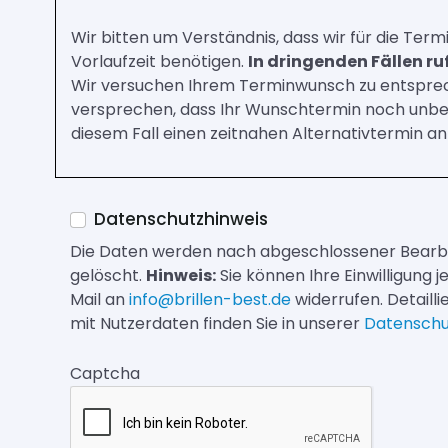
Wir bitten um Verständnis, dass wir für die Ter
Vorlaufzeit benötigen.
In dringenden Fällen ruf
Wir versuchen Ihrem Terminwunsch zu entsprec
versprechen, dass Ihr Wunschtermin noch unbese
diesem Fall einen zeitnahen Alternativtermin an
Datenschutzhinweis
Die Daten werden nach abgeschlossener Bearbe
gelöscht.
Hinweis:
Sie können Ihre Einwilligung j
Mail an
info@brillen-best.de
widerrufen. Detail
mit Nutzerdaten finden Sie in unserer
Datenschu
Honeypot, bitte lassen Sie dieses Feld leer
Captcha